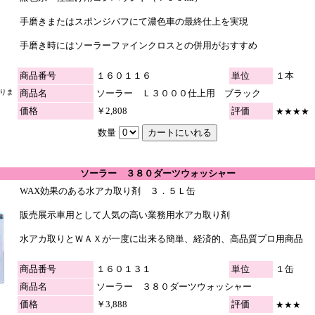
手磨きまたはスポンジバフにて濃色車の最終仕上を実現
手磨き時にはソーラーファインクロスとの併用がおすすめ
商品番号
１６０１１６
単位
１本
なりま
商品名
ソーラー Ｌ３０００仕上用 ブラック
価格
￥2,808
評価
★★★★
数量
ソーラー ３８０ダーツウォッシャー
WAX効果のある水アカ取り剤 ３．５Ｌ缶
販売展示車用として人気の高い業務用水アカ取り剤
水アカ取りとＷＡＸが一度に出来る簡単、経済的、高品質プロ用商品
商品番号
１６０１３１
単位
１缶
商品名
ソーラー ３８０ダーツウォッシャー
価格
￥3,888
評価
★★★