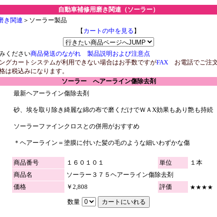
自動車補修用磨き関連（ソーラー）
磨き関連
＞ソーラー製品
【
カートの中を見る
】
みください
商品発送のながれ
製品説明および注意点
ングカートシステムが利用できない場合はお手数ですが
FAX
お電話でご注文
格は税込みになります。
ソーラー へアーライン傷除去剤
最新ヘアーライン傷除去剤
砂、埃を取り除き綺麗な綿の布で磨くだけでＷＡX効果もあり艶も持続
ソーラーファインクロスとの併用がおすすめ
＊ヘアーライン＝塗膜に付いた髪の毛のような細いわずかな傷
商品番号
１６０１０１
単位
１本
商品名
ソーラー３７５ヘアーライン傷除去剤
価格
￥2,808
評価
★★★★
数量