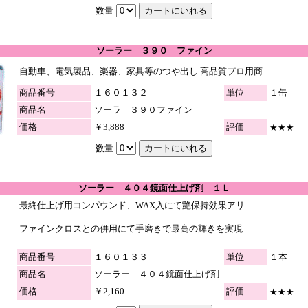
数量
ソーラー ３９０ ファイン
自動車、電気製品、楽器、家具等のつや出し 高品質プロ用商
商品番号
１６０１３２
単位
１缶
商品名
ソーラ ３９０ファイン
価格
￥3,888
評価
★★★
数量
ソーラー ４０４鏡面仕上げ剤 １Ｌ
最終仕上げ用コンパウンド、WAX入にて艶保持効果アリ
ファインクロスとの併用にて手磨きで最高の輝きを実現
商品番号
１６０１３３
単位
１本
商品名
ソーラー ４０４鏡面仕上げ剤
価格
￥2,160
評価
★★★