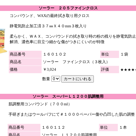
ソーラー ２０５ファインクロス
コンパウンド、WAXの最終拭き取り用クロス
静電気防止加工済３７㎜Ｘ４０mm３枚入り
柔らかく、ＷＡＸ、コンパウンドの拭き取り時の粉の残りを静電気防止
解消、濃色車に目立つ細かな傷がつきにくいのが特徴
商品番号
１６０１０２
単位
１袋
商品名
ソーラー ファインクロス（３枚入）
価格
￥3,024
評価
★★★★
数量
ソーラー スーパーＬ１２００肌調整用
肌調整用コンパウンド（７００ml）
手研ぎまたはウールバフにて＃１０００ペーパー傷や凸凹した肌の調整
商品番号
１６０１１２
単位
１本
商品名
ソーラー Ｌ１２００肌調整用